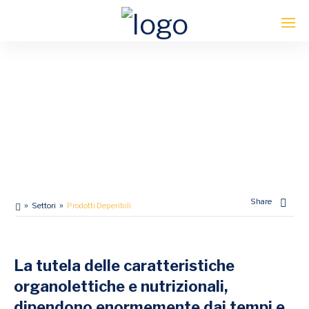
Enter tracking ID
Merci Deperibili
Spedizione fresca e puntuale... Ogni volta.
Share
Settori
Prodotti Deperibili
La tutela delle caratteristiche
organolettiche e nutrizionali,
dipendono enormemente dai tempi e