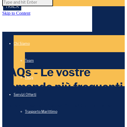
Skip to Content
Chi Siamo
Team
FAQs - Le vostre
FAQs
domande più frequenti
Servizi Offerti
Avete richieste più specifiche? Contattateci!
Trasporto Marittimo
Chi Siamo