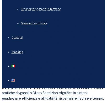
Trasporto Sostanze Chimiche
Una spedizione internazionale presenta molteplici complessità
da affrontare: pratiche doganali, reperimento
container, garazie
di trasporto, assistenza imbarco/sbarco ecc.
Quando poi le
Soluzioni su misura
tratte interessate rivelano particolari complessità lo
spedizioniere offre la professionalità ed esperienza utile per
pianificare ed eseguire correttamente una spedizione. Dalla
Contatti
selezione del vettore più adatto, la scelta della tratta,
i
dispositivi di sicurezza da adottare.
Tracking
Affidandosi allo Oliaro Spedizioni, inoltre, il cliente non deve
distrarre risorse interne per seguire l’andamento delle merci. Può
inoltre contare su un’esperienza pluridecennale in molteplici
settori industriali e appoggiarsi all rete consolidata di relazioni
professionali che Oliaro Spedizioni mette a disposizione.
Delegare la gestione e il controllo delle proprie spedizioni e delle
pratiche doganali a Oliaro Spedizioni significa in sintesi
guadagnare efficienza e affidabilità, risparmiare risorse e tempo.