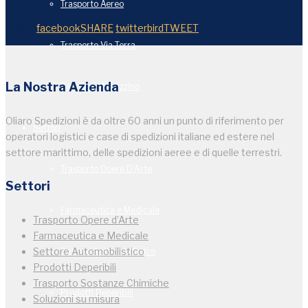
Trasporto Aereo
LIKE
0
facebook
SHARE
twitterbird
TWEET
Trasporto Via Terra
La Nostra Azienda
Gestione Magazzino
Oliaro Spedizioni è da oltre 60 anni un punto di riferimento per
Settori
operatori logistici e case di spedizioni italiane ed estere nel
settore marittimo, delle spedizioni aeree e di quelle terrestri.
Trasporto Opere D’Arte
Settori
Farmaceutica e Medicale
Trasporto Opere d’Arte
Farmaceutica e Medicale
Settore Automobilistico
Settore Automobilistico
Prodotti Deperibili
Trasporto Sostanze Chimiche
Prodotti Deperibili
Soluzioni su misura