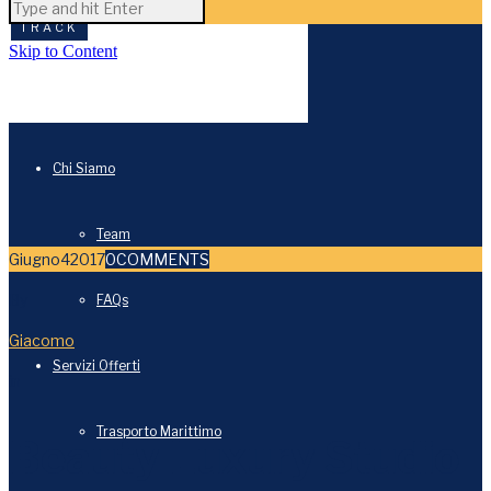
Skip to Content
Chi Siamo
Team
Giugno
4
2017
0
COMMENTS
By
FAQs
Giacomo
Servizi Offerti
in
Trasporto Marittimo
Beauty Luxury Studio