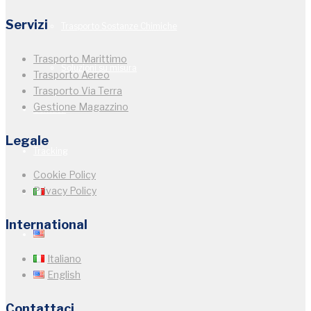
Servizi
Trasporto Sostanze Chimiche
Trasporto Marittimo
Soluzioni su misura
Trasporto Aereo
Trasporto Via Terra
Gestione Magazzino
Contatti
Legale
Tracking
Cookie Policy
Privacy Policy
International
Italiano
English
Contattaci